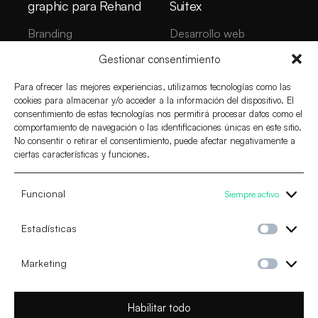
Suitex
graphic para Rehand
Desarrollo web
Branding
Gestionar consentimiento
Para ofrecer las mejores experiencias, utilizamos tecnologías como las
cookies para almacenar y/o acceder a la información del dispositivo. El
consentimiento de estas tecnologías nos permitirá procesar datos como el
comportamiento de navegación o las identificaciones únicas en este sitio.
No consentir o retirar el consentimiento, puede afectar negativamente a
ciertas características y funciones.
Contacto.
Servicios.
Funcional
Siempre activo
Desarrollo web
Teléfono.
Tiendas online
854 703 803
/
614 231 715
Posicionamiento web
Estadísticas
Estadíst
Negocio.
agencia@eiduo.es
Marketing
Marketi
Síguenos.
Linkedin
Habilitar todo
Facebook