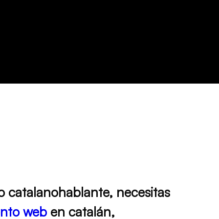
o catalanohablante, necesitas
ento web
en catalán
,