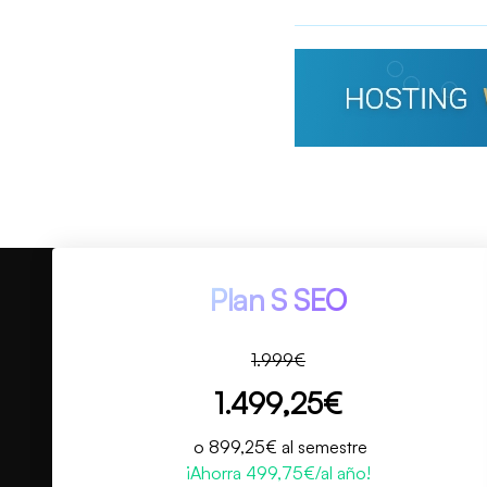
Plan S SEO
1.999€
1.499,25€
o 899,25€ al semestre
¡Ahorra 499,75€/al año!