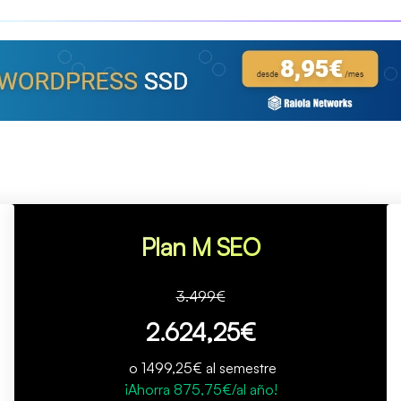
Plan M SEO
3.499€
2.624,25€
o 1499,25€ al semestre
¡Ahorra 875,75€/al año!