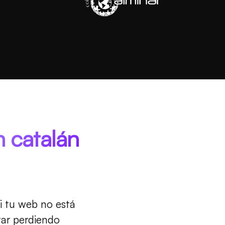
n catalán
i tu web no está
tar perdiendo