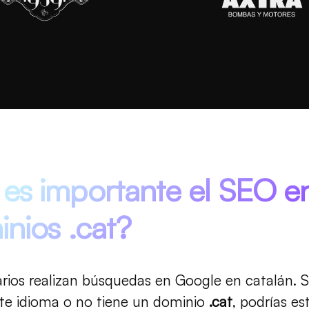
es importante el SEO e
inios .cat?
ios realizan búsquedas en Google en catalán. S
te idioma o no tiene un dominio
.cat
, podrías es