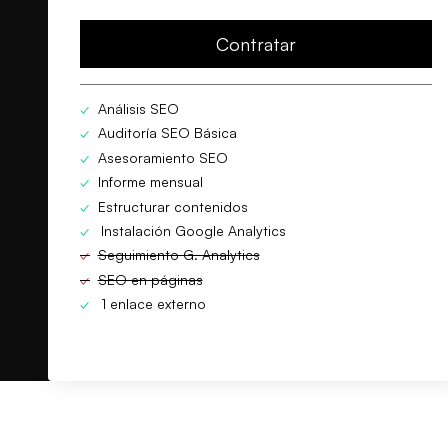
Contratar
✓
Análisis SEO
✓
Auditoría SEO Básica
✓
Asesoramiento SEO
✓
Informe mensual
✓
Estructurar contenidos
✓
Instalación Google Analytics
✓
Seguimiento G. Analytics
✓
SEO en páginas
✓
1 enlace externo